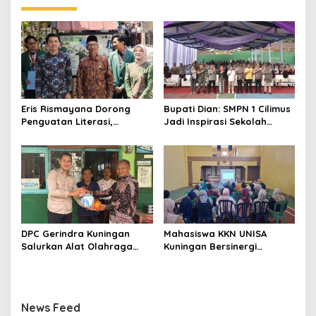
Eris Rismayana Dorong
Bupati Dian: SMPN 1 Cilimus
Penguatan Literasi,
Jadi Inspirasi Sekolah
Resmikan TBM Bersama
Unggul, Dies Natalis ke-70
KKN UIN Sunan Kalijaga di
Momentum Cetak Generasi
Sagaranten
Emas
DPC Gerindra Kuningan
Mahasiswa KKN UNISA
Salurkan Alat Olahraga
Kuningan Bersinergi
untuk Masyarakat
dengan PKK dan
Garawangi, Dorong
Puskesmas, Fokus Edukasi
Pembinaan Generasi Muda
ASI, Cegah Stunting hingga
Perawatan Lansia
News Feed