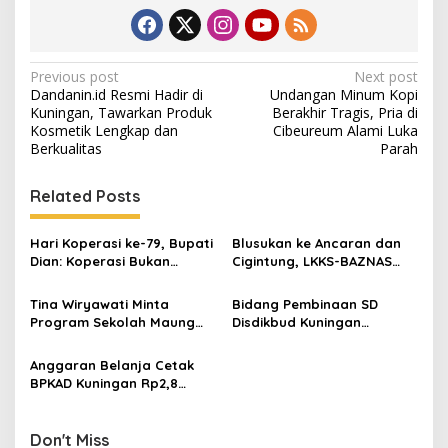
Post
Previous post
Next post
Dandanin.id Resmi Hadir di
Undangan Minum Kopi
navigation
Kuningan, Tawarkan Produk
Berakhir Tragis, Pria di
Kosmetik Lengkap dan
Cibeureum Alami Luka
Berkualitas
Parah
Related Posts
Hari Koperasi ke-79, Bupati
Blusukan ke Ancaran dan
Dian: Koperasi Bukan
Cigintung, LKKS-BAZNAS
Sekadar Wadah Ekonomi,
Kuningan Salurkan Bantuan
tapi Membangun
untuk Warga Disabilitas
Tina Wiryawati Minta
Bidang Pembinaan SD
Kesejahteraan
dan Dhuafa
Program Sekolah Maung
Disdikbud Kuningan
Disosialisasikan Secara
Semangati Peserta OSN-K
Maksimal, Jangan Sampai
2026, Dorong Lahirnya
Anggaran Belanja Cetak
Timbulkan Kebingungan di
Generasi Unggul
BPKAD Kuningan Rp2,8
Masyarakat
Miliar Disorot, LSM Frontal
Minta Transparansi
Don't Miss