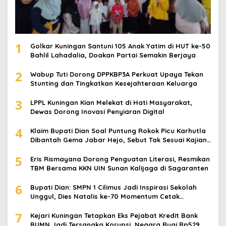
1
Golkar Kuningan Santuni 105 Anak Yatim di HUT ke-50
Bahlil Lahadalia, Doakan Partai Semakin Berjaya
2
Wabup Tuti Dorong DPPKBP3A Perkuat Upaya Tekan
Stunting dan Tingkatkan Kesejahteraan Keluarga
3
LPPL Kuningan Kian Melekat di Hati Masyarakat,
Dewas Dorong Inovasi Penyiaran Digital
4
Klaim Bupati Dian Soal Puntung Rokok Picu Karhutla
Dibantah Gema Jabar Hejo, Sebut Tak Sesuai Kajian
Ilmiah
5
Eris Rismayana Dorong Penguatan Literasi, Resmikan
TBM Bersama KKN UIN Sunan Kalijaga di Sagaranten
6
Bupati Dian: SMPN 1 Cilimus Jadi Inspirasi Sekolah
Unggul, Dies Natalis ke-70 Momentum Cetak
Generasi Emas
7
Kejari Kuningan Tetapkan Eks Pejabat Kredit Bank
BUMN Jadi Tersangka Korupsi, Negara Rugi Rp529