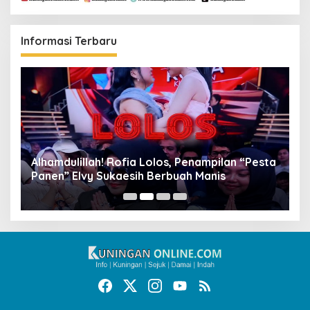
Informasi Terbaru
Alhamdulillah! Rofia Lolos, Penampilan “Pesta
D
Panen” Elvy Sukaesih Berbuah Manis
K
D