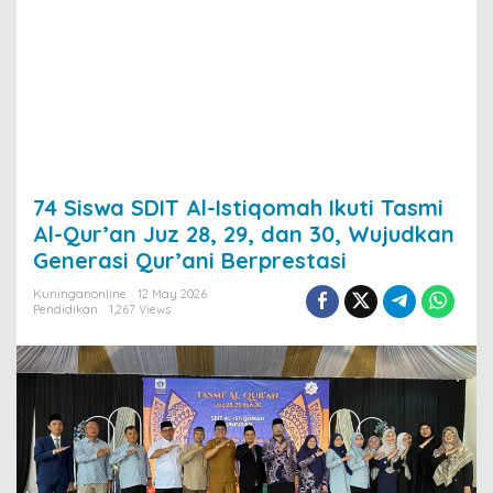
74 Siswa SDIT Al-Istiqomah Ikuti Tasmi
Al-Qur’an Juz 28, 29, dan 30, Wujudkan
Generasi Qur’ani Berprestasi
Kuninganonline
12 May 2026
Pendidikan
1,267 Views