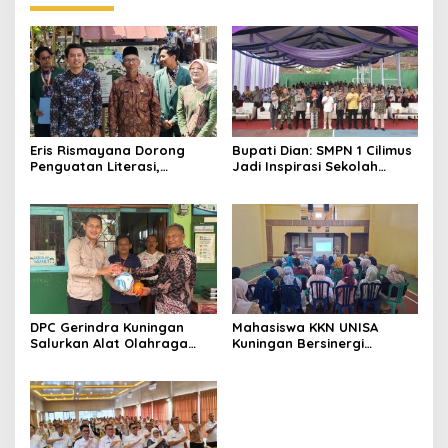
Eris Rismayana Dorong
Bupati Dian: SMPN 1 Cilimus
Penguatan Literasi,
Jadi Inspirasi Sekolah
Resmikan TBM Bersama
Unggul, Dies Natalis ke-70
KKN UIN Sunan Kalijaga di
Momentum Cetak Generasi
Sagaranten
Emas
DPC Gerindra Kuningan
Mahasiswa KKN UNISA
Salurkan Alat Olahraga
Kuningan Bersinergi
untuk Masyarakat
dengan PKK dan
Garawangi, Dorong
Puskesmas, Fokus Edukasi
Pembinaan Generasi Muda
ASI, Cegah Stunting hingga
Perawatan Lansia