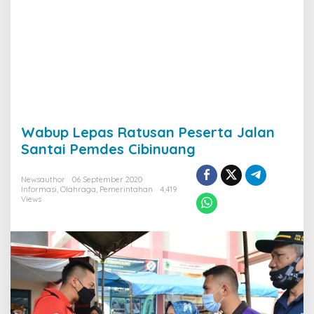
Wabup Lepas Ratusan Peserta Jalan
Santai Pemdes Cibinuang
Newsauthor
06 September 2020
Informasi
,
Olahraga
,
Pemerintahan
4,419
Views