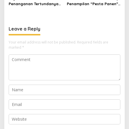
Penanganan Tertundanya
Penampilan “Pesta Panen”
Keberangkatan 95 Jemaah
Elvy Sukaesih Berbuah
Umrah Kuningan, Minta Hak
Manis
Jemaah Dipenuhi
Leave a Reply
Your email address will not be published.
Required fields are
marked
*