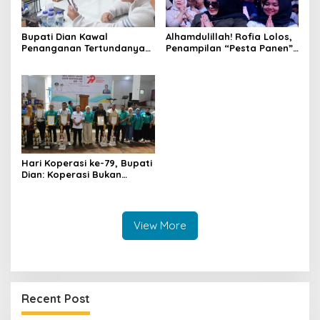
Bupati Dian Kawal
Alhamdulillah! Rofia Lolos,
Penanganan Tertundanya
Penampilan “Pesta Panen”
Keberangkatan 95 Jemaah
Elvy Sukaesih Berbuah
Umrah Kuningan, Minta Hak
Manis
Jemaah Dipenuhi
Hari Koperasi ke-79, Bupati
Dian: Koperasi Bukan
Sekadar Wadah Ekonomi,
tapi Membangun
Kesejahteraan
View More
Recent Post