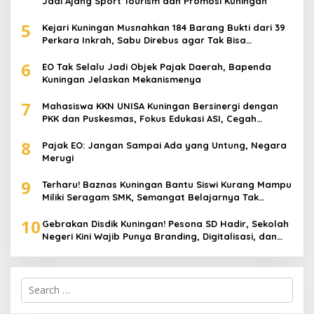
Jadi Ajang Sport Tourism dan Promosi Kuningan
5
Kejari Kuningan Musnahkan 184 Barang Bukti dari 39
Perkara Inkrah, Sabu Direbus agar Tak Bisa
Digunakan Lagi
6
EO Tak Selalu Jadi Objek Pajak Daerah, Bapenda
Kuningan Jelaskan Mekanismenya
7
Mahasiswa KKN UNISA Kuningan Bersinergi dengan
PKK dan Puskesmas, Fokus Edukasi ASI, Cegah
Stunting hingga Perawatan Lansia
8
Pajak EO: Jangan Sampai Ada yang Untung, Negara
Merugi
9
Terharu! Baznas Kuningan Bantu Siswi Kurang Mampu
Miliki Seragam SMK, Semangat Belajarnya Tak
Pernah Padam
10
Gebrakan Disdik Kuningan! Pesona SD Hadir, Sekolah
Negeri Kini Wajib Punya Branding, Digitalisasi, dan
Robotika
Search
for: