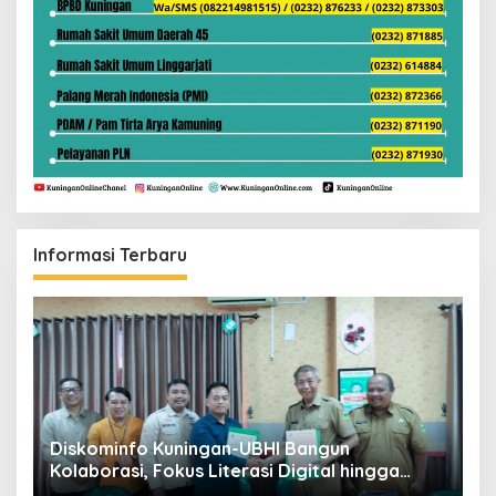
Informasi Terbaru
ta
Diskominfo Kuningan-UBHI Bangun
K
Kolaborasi, Fokus Literasi Digital hingga
V
Desa Digital