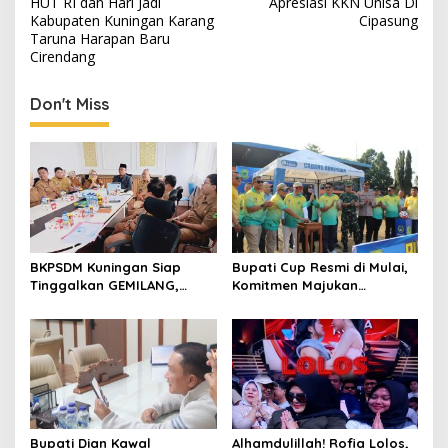
HUT RI dan Hari Jadi
Apresiasi KKN Unisa Di
Kabupaten Kuningan Karang
Cipasung
Taruna Harapan Baru
Cirendang
Don't Miss
BKPSDM Kuningan Siap
Bupati Cup Resmi di Mulai,
Tinggalkan GEMILANG,
Komitmen Majukan
Beralih ke SIMATA BKN
Olahraga Sepakbola
untuk Perkuat Sistem Merit
ASN
Bupati Dian Kawal
Alhamdulillah! Rofia Lolos,