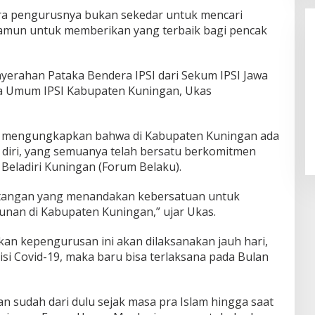
a pengurusnya bukan sekedar untuk mencari
amun untuk memberikan yang terbaik bagi pencak
nyerahan Pataka Bendera IPSI dari Sekum IPSI Jawa
ua Umum IPSI Kabupaten Kuningan, Ukas
LPPL Kuningan Kian Melekat di
Hati Masyarakat, Dewas Dorong
ra mengungkapkan bahwa di Kabupaten Kuningan ada
Inovasi Penyiaran Digital
 diri, yang semuanya telah bersatu berkomitmen
Beladiri Kuningan (Forum Belaku).
tangan yang menandakan kebersatuan untuk
an di Kabupaten Kuningan,” ujar Ukas.
kan kepengurusan ini akan dilaksanakan jauh hari,
i Covid-19, maka baru bisa terlaksana pada Bulan
gan sudah dari dulu sejak masa pra Islam hingga saat