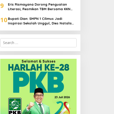
9
Eris Rismayana Dorong Penguatan
Literasi, Resmikan TBM Bersama KKN
UIN Sunan Kalijaga di Sagaranten
10
Bupati Dian: SMPN 1 Cilimus Jadi
Inspirasi Sekolah Unggul, Dies Natalis
ke-70 Momentum Cetak Generasi Emas
Search
for: