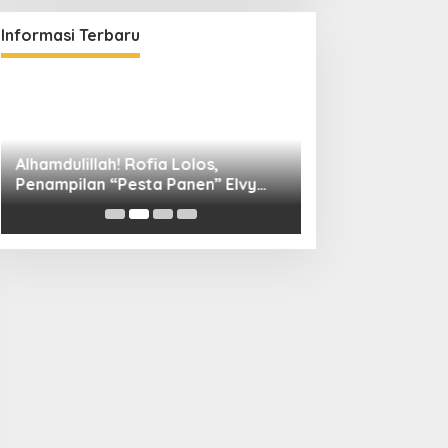
Informasi Terbaru
Alhamdulillah! Rofia Lolos,
Diskominfo Kuni
Penampilan “Pesta Panen” Elvy
Bangun Kolaboras
Sukaesih Berbuah Manis
Digital hingga D