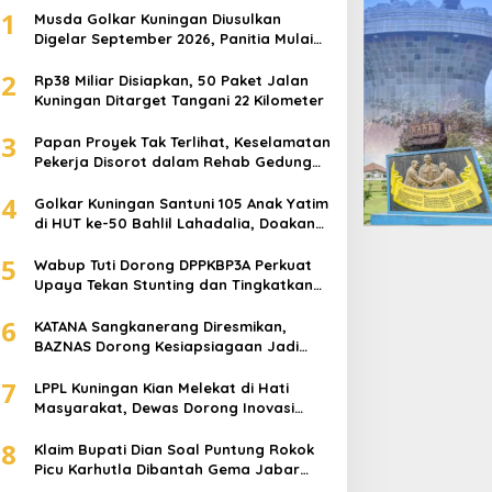
1
Musda Golkar Kuningan Diusulkan
Digelar September 2026, Panitia Mulai
Matangkan Persiapan
2
Rp38 Miliar Disiapkan, 50 Paket Jalan
Kuningan Ditarget Tangani 22 Kilometer
3
Papan Proyek Tak Terlihat, Keselamatan
Pekerja Disorot dalam Rehab Gedung
DPRD Kuningan
4
Golkar Kuningan Santuni 105 Anak Yatim
di HUT ke-50 Bahlil Lahadalia, Doakan
Partai Semakin Berjaya
5
Wabup Tuti Dorong DPPKBP3A Perkuat
Upaya Tekan Stunting dan Tingkatkan
Kesejahteraan Keluarga
6
KATANA Sangkanerang Diresmikan,
BAZNAS Dorong Kesiapsiagaan Jadi
Budaya Warga
7
LPPL Kuningan Kian Melekat di Hati
Masyarakat, Dewas Dorong Inovasi
Penyiaran Digital
8
Klaim Bupati Dian Soal Puntung Rokok
Picu Karhutla Dibantah Gema Jabar
Hejo, Sebut Tak Sesuai Kajian Ilmiah