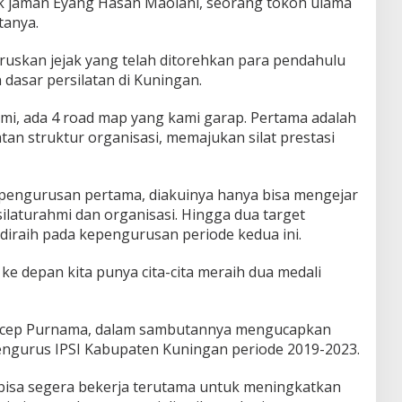
 sejak jaman Eyang Hasan Maolani, seorang tokoh ulama
tanya.
neruskan jejak yang telah ditorehkan para pendahulu
dasar persilatan di Kuningan.
i, ada 4 road map yang kami garap. Pertama adalah
an struktur organisasi, memajukan silat prestasi
engurusan pertama, diakuinya hanya bisa mengejar
ilaturahmi dan organisasi. Hingga dua target
 diraih pada kepengurusan periode kedua ini.
 depan kita punya cita-cita meraih dua medali
 Acep Purnama, dalam sambutannya mengucapkan
engurus IPSI Kabupaten Kuningan periode 2019-2023.
bisa segera bekerja terutama untuk meningkatkan