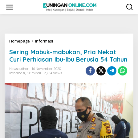
Skip
to
content
Sering
Homepage
/
Informasi
Mabuk-
Sering Mabuk-mabukan, Pria Nekat
mabukan,
Pria
Curi Perhiasan Ibu-ibu Berusia 54 Tahun
Nekat
Curi
Newsauthor
16 November 2020
Informasi
,
Kriminal
2,764 Views
Perhiasan
Ibu-
ibu
Berusia
54
Tahun