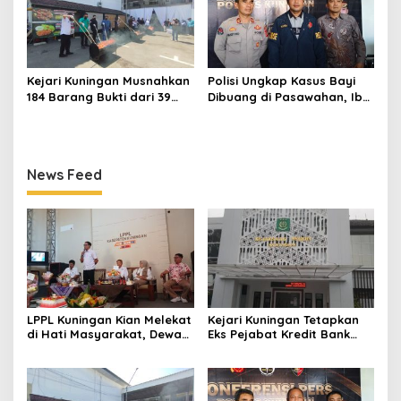
Kejari Kuningan Musnahkan
Polisi Ungkap Kasus Bayi
184 Barang Bukti dari 39
Dibuang di Pasawahan, Ibu
Perkara Inkrah, Sabu
Kandung Berusia 19 Tahun
Direbus agar Tak Bisa
Jadi Tersangka
Digunakan Lagi
News Feed
LPPL Kuningan Kian Melekat
Kejari Kuningan Tetapkan
di Hati Masyarakat, Dewas
Eks Pejabat Kredit Bank
Dorong Inovasi Penyiaran
BUMN Jadi Tersangka
Digital
Korupsi, Negara Rugi
Rp529 Juta