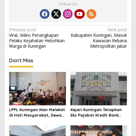
Follow Us
Post
Previous post
Next post
Viral, Video Penangkapan
Kabupaten Kuningan, Masuk
navigation
Pelaku Kejahatan Hebohkan
Kawasan Rebana
Warga di Kuningan
Metropolitan Jabar
Don't Miss
LPPL Kuningan Kian Melekat
Kejari Kuningan Tetapkan
di Hati Masyarakat, Dewas
Eks Pejabat Kredit Bank
Dorong Inovasi Penyiaran
BUMN Jadi Tersangka
Digital
Korupsi, Negara Rugi
Rp529 Juta