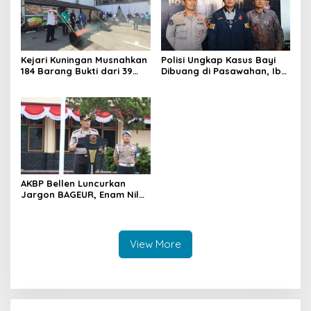
Kejari Kuningan Musnahkan
Polisi Ungkap Kasus Bayi
184 Barang Bukti dari 39
Dibuang di Pasawahan, Ibu
Perkara Inkrah, Sabu
Kandung Berusia 19 Tahun
Direbus agar Tak Bisa
Jadi Tersangka
Digunakan Lagi
AKBP Bellen Luncurkan
Jargon BAGEUR, Enam Nilai
Jadi Pegangan Seluruh
Personel Polres Kuningan
View More