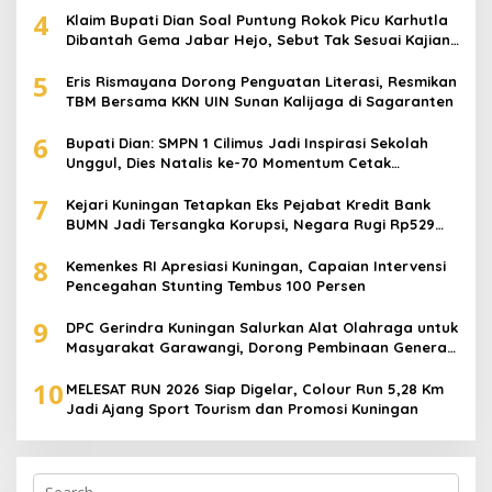
4
Klaim Bupati Dian Soal Puntung Rokok Picu Karhutla
Dibantah Gema Jabar Hejo, Sebut Tak Sesuai Kajian
Ilmiah
5
Eris Rismayana Dorong Penguatan Literasi, Resmikan
TBM Bersama KKN UIN Sunan Kalijaga di Sagaranten
6
Bupati Dian: SMPN 1 Cilimus Jadi Inspirasi Sekolah
Unggul, Dies Natalis ke-70 Momentum Cetak
Generasi Emas
7
Kejari Kuningan Tetapkan Eks Pejabat Kredit Bank
BUMN Jadi Tersangka Korupsi, Negara Rugi Rp529
Juta
8
Kemenkes RI Apresiasi Kuningan, Capaian Intervensi
Pencegahan Stunting Tembus 100 Persen
9
DPC Gerindra Kuningan Salurkan Alat Olahraga untuk
Masyarakat Garawangi, Dorong Pembinaan Generasi
Muda
10
MELESAT RUN 2026 Siap Digelar, Colour Run 5,28 Km
Jadi Ajang Sport Tourism dan Promosi Kuningan
Search