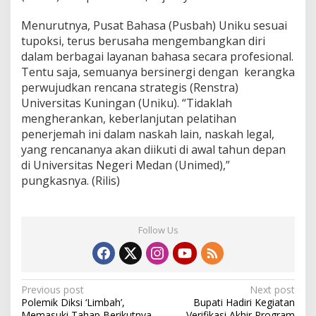
Menurutnya, Pusat Bahasa (Pusbah) Uniku sesuai
tupoksi, terus berusaha mengembangkan diri
dalam berbagai layanan bahasa secara profesional.
Tentu saja, semuanya bersinergi dengan kerangka
perwujudkan rencana strategis (Renstra)
Universitas Kuningan (Uniku). “Tidaklah
mengherankan, keberlanjutan pelatihan
penerjemah ini dalam naskah lain, naskah legal,
yang rencananya akan diikuti di awal tahun depan
di Universitas Negeri Medan (Unimed),”
pungkasnya. (Rilis)
Follow Us
Post
Previous post
Next post
Polemik Diksi ‘Limbah’,
Bupati Hadiri Kegiatan
navigation
Memasuki Tahap Berikutnya
Verifikasi Akhir Program