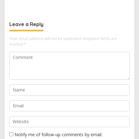
Resmikan TBM Bersama
Unggul, Dies Natalis ke-70
KKN UIN Sunan Kalijaga di
Momentum Cetak Generasi
Sagaranten
Emas
Leave a Reply
Your email address will not be published.
Required fields are
marked
*
Notify me of follow-up comments by email.