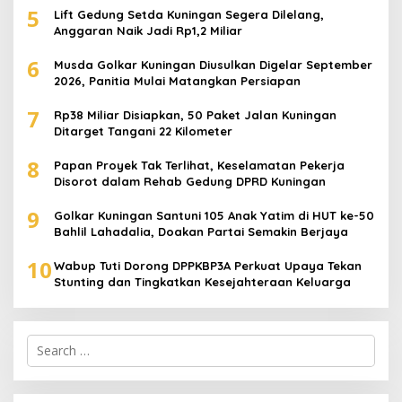
5
Lift Gedung Setda Kuningan Segera Dilelang,
Anggaran Naik Jadi Rp1,2 Miliar
6
Musda Golkar Kuningan Diusulkan Digelar September
2026, Panitia Mulai Matangkan Persiapan
7
Rp38 Miliar Disiapkan, 50 Paket Jalan Kuningan
Ditarget Tangani 22 Kilometer
8
Papan Proyek Tak Terlihat, Keselamatan Pekerja
Disorot dalam Rehab Gedung DPRD Kuningan
9
Golkar Kuningan Santuni 105 Anak Yatim di HUT ke-50
Bahlil Lahadalia, Doakan Partai Semakin Berjaya
10
Wabup Tuti Dorong DPPKBP3A Perkuat Upaya Tekan
Stunting dan Tingkatkan Kesejahteraan Keluarga
Search
for: