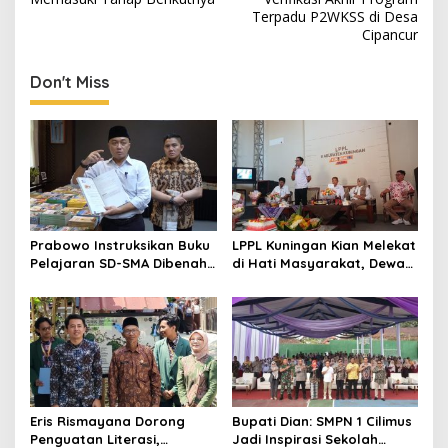
Terpadu P2WKSS di Desa
Cipancur
Don't Miss
Prabowo Instruksikan Buku
LPPL Kuningan Kian Melekat
Pelajaran SD-SMA Dibenahi,
di Hati Masyarakat, Dewas
Jadikan Negara ASEAN
Dorong Inovasi Penyiaran
sebagai Referensi
Digital
Eris Rismayana Dorong
Bupati Dian: SMPN 1 Cilimus
Penguatan Literasi,
Jadi Inspirasi Sekolah