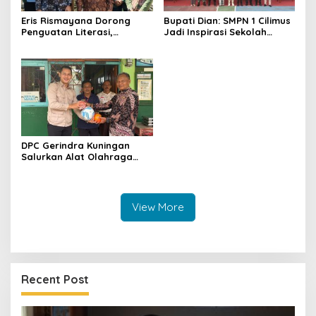
Eris Rismayana Dorong
Bupati Dian: SMPN 1 Cilimus
Penguatan Literasi,
Jadi Inspirasi Sekolah
Resmikan TBM Bersama
Unggul, Dies Natalis ke-70
KKN UIN Sunan Kalijaga di
Momentum Cetak Generasi
Sagaranten
Emas
DPC Gerindra Kuningan
Salurkan Alat Olahraga
untuk Masyarakat
Garawangi, Dorong
Pembinaan Generasi Muda
View More
Recent Post