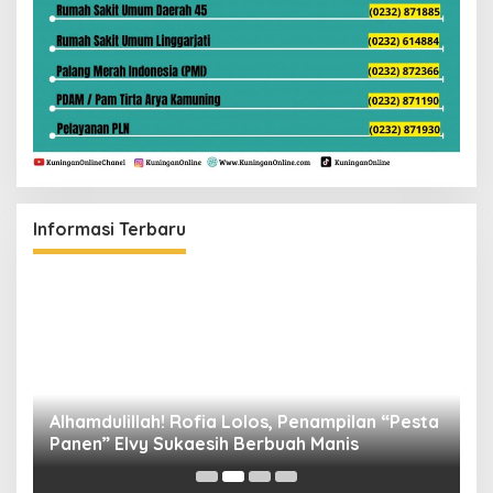
Informasi Terbaru
Alhamdulillah! Rofia Lolos, Penampilan “Pesta
D
Panen” Elvy Sukaesih Berbuah Manis
K
D