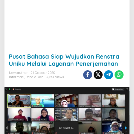
Pusat Bahasa Siap Wujudkan Renstra
Uniku Melalui Layanan Penerjemahan
Newsauthor
21 October 2020
Informasi
,
Pendidikan
3,454 Views