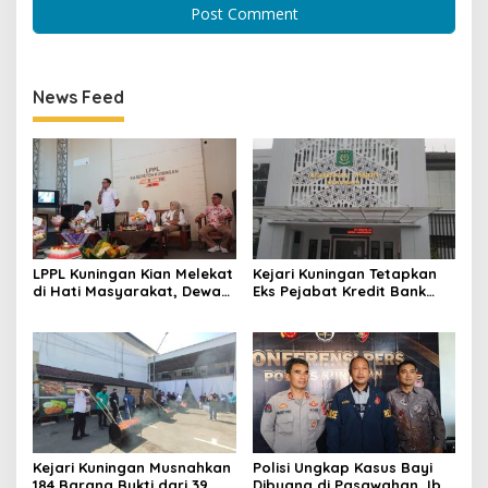
News Feed
LPPL Kuningan Kian Melekat
Kejari Kuningan Tetapkan
di Hati Masyarakat, Dewas
Eks Pejabat Kredit Bank
Dorong Inovasi Penyiaran
BUMN Jadi Tersangka
Digital
Korupsi, Negara Rugi
Rp529 Juta
Kejari Kuningan Musnahkan
Polisi Ungkap Kasus Bayi
184 Barang Bukti dari 39
Dibuang di Pasawahan, Ibu