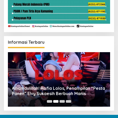
Informasi Terbaru
Alhamdulillah! Rofia Lolos, Penampilan “Pesta
D
Panen” Elvy Sukaesih Berbuah Manis
K
D