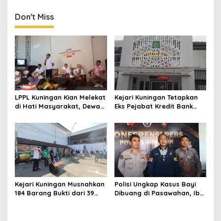
Don't Miss
LPPL Kuningan Kian Melekat
Kejari Kuningan Tetapkan
di Hati Masyarakat, Dewas
Eks Pejabat Kredit Bank
Dorong Inovasi Penyiaran
BUMN Jadi Tersangka
Digital
Korupsi, Negara Rugi
Rp529 Juta
Kejari Kuningan Musnahkan
Polisi Ungkap Kasus Bayi
184 Barang Bukti dari 39
Dibuang di Pasawahan, Ibu
Perkara Inkrah, Sabu
Kandung Berusia 19 Tahun
Direbus agar Tak Bisa
Jadi Tersangka
Digunakan Lagi