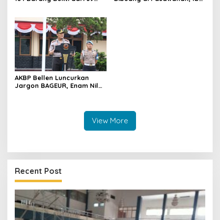
Perkara Inkrah, Sabu
Kandung Berusia 19 Tahun
Direbus agar Tak Bisa
Jadi Tersangka
Digunakan Lagi
AKBP Bellen Luncurkan
Jargon BAGEUR, Enam Nilai
Jadi Pegangan Seluruh
Personel Polres Kuningan
View More
Recent Post