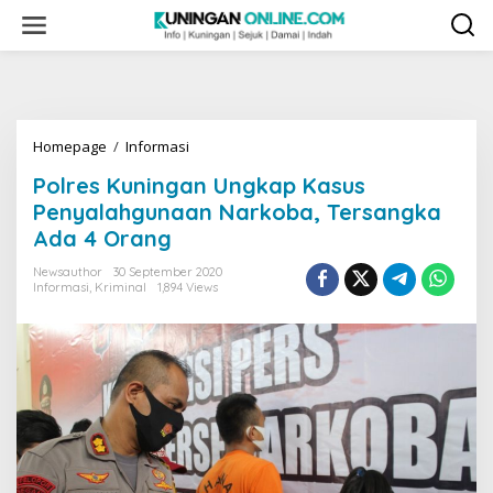
Skip
to
content
Polres
Homepage
/
Informasi
Kuningan
Polres Kuningan Ungkap Kasus
Ungkap
Kasus
Penyalahgunaan Narkoba, Tersangka
Penyalahgunaan
Ada 4 Orang
Narkoba,
Tersangka
Newsauthor
30 September 2020
Ada
Informasi
,
Kriminal
1,894 Views
4
Orang