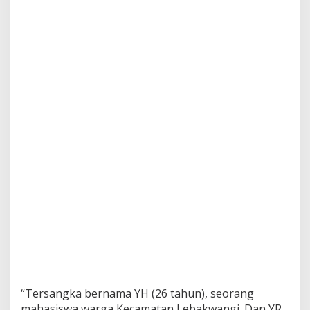
“Tersangka bernama YH (26 tahun), seorang
mahasiswa warga Kecamatan Lebakwangi. Dan YR