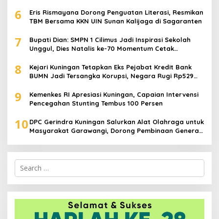
Ilmiah
6
Eris Rismayana Dorong Penguatan Literasi, Resmikan
TBM Bersama KKN UIN Sunan Kalijaga di Sagaranten
7
Bupati Dian: SMPN 1 Cilimus Jadi Inspirasi Sekolah
Unggul, Dies Natalis ke-70 Momentum Cetak
Generasi Emas
8
Kejari Kuningan Tetapkan Eks Pejabat Kredit Bank
BUMN Jadi Tersangka Korupsi, Negara Rugi Rp529
Juta
9
Kemenkes RI Apresiasi Kuningan, Capaian Intervensi
Pencegahan Stunting Tembus 100 Persen
10
DPC Gerindra Kuningan Salurkan Alat Olahraga untuk
Masyarakat Garawangi, Dorong Pembinaan Generasi
Muda
Search
for: