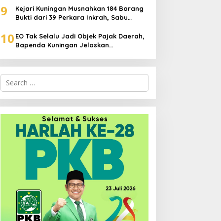
9
Kejari Kuningan Musnahkan 184 Barang
Bukti dari 39 Perkara Inkrah, Sabu
Direbus agar Tak Bisa Digunakan Lagi
10
EO Tak Selalu Jadi Objek Pajak Daerah,
Bapenda Kuningan Jelaskan
Mekanismenya
Search
for: