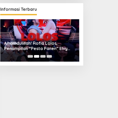
Informasi Terbaru
Alhamdulillah! Rofia Lolos,
Diskominfo Kuni
Penampilan “Pesta Panen” Elvy
Bangun Kolaboras
Sukaesih Berbuah Manis
Digital hingga D