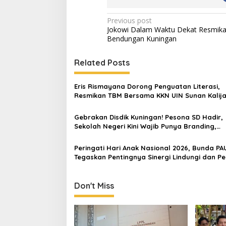
Post
Previous post
Jokowi Dalam Waktu Dekat Resmik
navigation
Bendungan Kuningan
Related Posts
Eris Rismayana Dorong Penguatan Literasi,
Resmikan TBM Bersama KKN UIN Sunan Kalija
Sagaranten
Gebrakan Disdik Kuningan! Pesona SD Hadir,
Sekolah Negeri Kini Wajib Punya Branding,
Digitalisasi, dan Robotika
Peringati Hari Anak Nasional 2026, Bunda PA
Tegaskan Pentingnya Sinergi Lindungi dan Pe
Hak Anak
Don't Miss