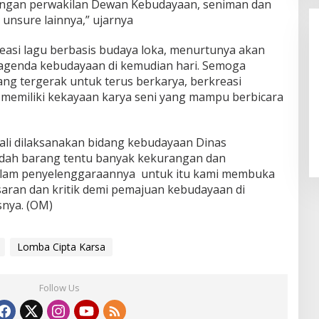
engan perwakilan Dewan Kebudayaan, seniman dan
unsure lainnya,” ujarnya
reasi lagu berbasis budaya loka, menurtunya akan
 agenda kebudayaan di kemudian hari. Semoga
g tergerak untuk terus berkarya, berkreasi
memiliki kekayaan karya seni yang mampu berbicara
LPPL Kuningan Kian Melekat di
Hati Masyarakat, Dewas Dorong
ali dilaksanakan bidang kebudayaan Dinas
Inovasi Penyiaran Digital
dah barang tentu banyak kekurangan dan
alam penyelenggaraannya untuk itu kami membuka
aran dan kritik demi pemajuan kebudayaan di
nya. (OM)
Lomba Cipta Karsa
Follow Us