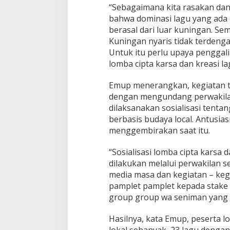
“Sebagaimana kita rasakan dan
bahwa dominasi lagu yang ada 
berasal dari luar kuningan. Se
Kuningan nyaris tidak terdenga
Untuk itu perlu upaya penggal
lomba cipta karsa dan kreasi l
Emup menerangkan, kegiatan te
dengan mengundang perwakila
dilaksanakan sosialisasi tenta
berbasis budaya local. Antusia
menggembirakan saat itu.
“Sosialisasi lomba cipta karsa 
dilakukan melalui perwakilan s
media masa dan kegiatan – keg
pamplet pamplet kepada stake 
group group wa seniman yang a
Hasilnya, kata Emup, peserta l
lokal sebanyak 23 lagu dengan 