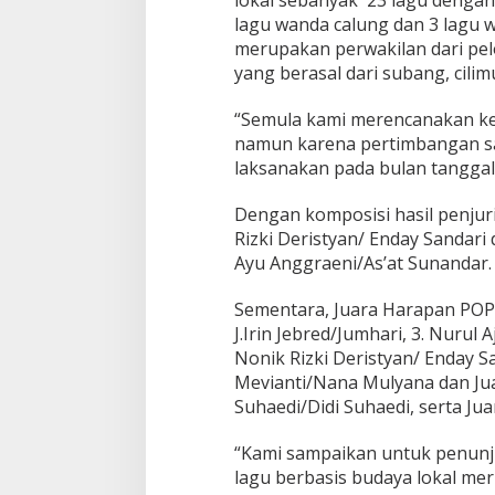
lagu wanda calung dan 3 lagu wa
merupakan perwakilan dari pel
yang berasal dari subang, cilim
“Semula kami merencanakan kegi
namun karena pertimbangan sat
laksanakan pada bulan tanggal 
Dengan komposisi hasil penjur
Rizki Deristyan/ Enday Sandari
Ayu Anggraeni/As’at Sunandar.
Sementara, Juara Harapan POP S
J.Irin Jebred/Jumhari, 3. Nurul 
Nonik Rizki Deristyan/ Enday Sa
Mevianti/Nana Mulyana dan Juar
Suhaedi/Didi Suhaedi, serta J
“Kami sampaikan untuk penunjuk
lagu berbasis budaya lokal me