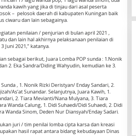
nda kawih yang jika di tinjau dari asal peserta
osok – pelosok daerah di kabupaten Kuningan baik
us ciwaru dan lain sebagainya.
atan penilaian / penjurian di bulan april 2021 ,
u dan lain hal akhirnya pelaksanaan penilaian di
3 Juni 2021,” katanya.
ian sebagai berikut, Juara Lomba POP sunda : 1.Nonik
 dan 2. Eka Sandra/Diding Wahyudin, kemudian ke 3.
unda , 1. Nonik Rizki Deristyan/ Enday Sandari, 2.
Ajizah/As’at Sunandar. Selanjutnya, Juara Kawih, 1.
ndari, 2. Tiara Mevianti/Nana Mulyana, 3. Tiara
a Wanda Calung, 1. Didi Suhaedi/Didi Suhaedi, 2. Didi
uara Wanda Sinom, Deden Nur Diansyah/Enday Sadari.
an juri / tim penilai lomba cipta karsa dan kreasi
rupakan hasil rapat antara bidang kebudayaan Dinas