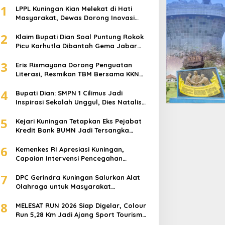
1
LPPL Kuningan Kian Melekat di Hati
Masyarakat, Dewas Dorong Inovasi
Penyiaran Digital
2
Klaim Bupati Dian Soal Puntung Rokok
Picu Karhutla Dibantah Gema Jabar
Hejo, Sebut Tak Sesuai Kajian Ilmiah
3
Eris Rismayana Dorong Penguatan
Literasi, Resmikan TBM Bersama KKN
UIN Sunan Kalijaga di Sagaranten
4
Bupati Dian: SMPN 1 Cilimus Jadi
Inspirasi Sekolah Unggul, Dies Natalis
ke-70 Momentum Cetak Generasi Emas
5
Kejari Kuningan Tetapkan Eks Pejabat
Kredit Bank BUMN Jadi Tersangka
Korupsi, Negara Rugi Rp529 Juta
6
Kemenkes RI Apresiasi Kuningan,
Capaian Intervensi Pencegahan
Stunting Tembus 100 Persen
7
DPC Gerindra Kuningan Salurkan Alat
Olahraga untuk Masyarakat
Garawangi, Dorong Pembinaan
8
Generasi Muda
MELESAT RUN 2026 Siap Digelar, Colour
Run 5,28 Km Jadi Ajang Sport Tourism
dan Promosi Kuningan