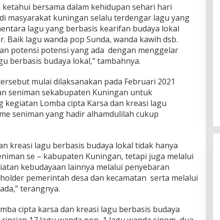
 ketahui bersama dalam kehidupan sehari hari
di masyarakat kuningan selalu terdengar lagu yang
mentara lagu yang berbasis kearifan budaya lokal
r. Baik lagu wanda pop Sunda, wanda kawih dsb.
ian potensi potensi yang ada dengan menggelar
agu berbasis budaya lokal,” tambahnya.
rsebut mulai dilaksanakan pada Februari 2021
n seniman sekabupaten Kuningan untuk
ng kegiatan Lomba cipta Karsa dan kreasi lagu
sme seniman yang hadir alhamdulilah cukup
dan kreasi lagu berbasis budaya lokal tidak hanya
eniman se – kabupaten Kuningan, tetapi juga melalui
iatan kebudayaan lainnya melalui penyebaran
holder pemerintah desa dan kecamatan serta melalui
da,” terangnya.
omba cipta karsa dan kreasi lagu berbasis budaya
rincian 17 lagu wanda pop, 1 lagu wanda sinom, dua