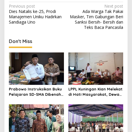
Post
Previous post
Next post
Dies Natalis ke-25, Prodi
Ada Warga Tak Pakai
navigation
Manajemen Uniku Hadirkan
Masker, Tim Gabungan Beri
Sandiaga Uno
Sanksi Bersih- Bersih dan
Teks Baca Pancasila
Don't Miss
Prabowo Instruksikan Buku
LPPL Kuningan Kian Melekat
Pelajaran SD-SMA Dibenahi,
di Hati Masyarakat, Dewas
Jadikan Negara ASEAN
Dorong Inovasi Penyiaran
sebagai Referensi
Digital