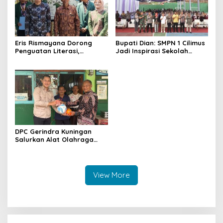
Eris Rismayana Dorong
Bupati Dian: SMPN 1 Cilimus
Penguatan Literasi,
Jadi Inspirasi Sekolah
Resmikan TBM Bersama
Unggul, Dies Natalis ke-70
KKN UIN Sunan Kalijaga di
Momentum Cetak Generasi
Sagaranten
Emas
DPC Gerindra Kuningan
Salurkan Alat Olahraga
untuk Masyarakat
Garawangi, Dorong
Pembinaan Generasi Muda
View More