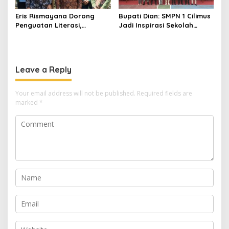
Eris Rismayana Dorong
Bupati Dian: SMPN 1 Cilimus
Penguatan Literasi,
Jadi Inspirasi Sekolah
Resmikan TBM Bersama
Unggul, Dies Natalis ke-70
KKN UIN Sunan Kalijaga di
Momentum Cetak Generasi
Sagaranten
Emas
Leave a Reply
Your email address will not be published.
Required fields are
marked
*