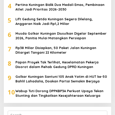
4
Pertina Kuningan Bidik Dua Medali Emas, Pembinaan
Atlet Jadi Prioritas 2026-2030
5
Lift Gedung Setda Kuningan Segera Dilelang,
Anggaran Naik Jadi Rp1,2 Miliar
6
Musda Golkar Kuningan Diusulkan Digelar September
2026, Panitia Mulai Matangkan Persiapan
7
Rp38 Miliar Disiapkan, 50 Paket Jalan Kuningan
Ditarget Tangani 22 Kilometer
8
Papan Proyek Tak Terlihat, Keselamatan Pekerja
Disorot dalam Rehab Gedung DPRD Kuningan
9
Golkar Kuningan Santuni 105 Anak Yatim di HUT ke-50
Bahlil Lahadalia, Doakan Partai Semakin Berjaya
10
Wabup Tuti Dorong DPPKBP3A Perkuat Upaya Tekan
Stunting dan Tingkatkan Kesejahteraan Keluarga
Search